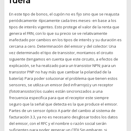
fuera
En este tipo de bonos, el cupón no es fijo sino que se reajusta
periódicamente -típicamente cada tres meses- en base a los
tipos de interés vigentes. Esto protege el valor de la renta que
genera el FRN, con lo que su precio se ve relativamente
inafectado por cambios en los tipos de interés y su duración es
cercana a cero. Determinación del emisor y del colector: Una
vez determinado el tipo de transistor, montamos el circuito
siguiente (tengamos en cuenta que este circuito, a efectos de
explicación, se ha realizado para un transistor NPN; para un
transistor PNP no hay más que cambiar la polaridad de la
batería): Para poder solucionar el problema que tienen estos
sensores, se utiliza un emisor (led infrarrojo) y un receptor
(fototransistor) los cuales están sincronizados a una
frecuencia especifica para que el receptor este siempre
seguro que la señal que detecta es la que produce el emisor.
Partes de un sensor óptico A partir del cambio al sistema de
facturación 3.3, ya no es necesario desglosar todos los datos
del emisor, con el RFC y el nombre o razón social serán
suficientes para poder generar un CFDI.Sin embargo, si