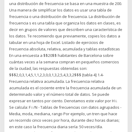
una distribución de frecuencia se basa en una muestra de 200.
Una manera de simplificar los datos es usar una tabla de
frecuencia o una distribución de frecuencia. La distribución de
frecuencia s es una tabla que organiza los datos en clases, es
decir en grupos de valores que describen una característica de
los datos. Te recomiendo que previamente, copies los datos a
tabular en una hoja de Excel. Listado de ejercicios de
Frecuencia absoluta, relativa, acumulada y tablas estadísticas
En una encuesta a $$20$$ habitantes de Barcelona sobre
cuántas veces a la semana compran en pequeños comercios
de la ciudad, las respuestas obtenidas son:
$$$2,0,3,1,4,5,1,1,2,3,0,0,1,3,2,5,4,3,3,2$$$ [tabla 4] 1.4-
Frecuencia relativa acumulada. La frecuencia relativa
acumulada es el cociente entre la frecuencia acumulada de un
determinado valor y el número total de datos. Se puede
expresar en tantos por ciento. Denotamos este valor por H i.
Se calcula: F i /N - Tablas de frecuencias con datos agrupados -
Media, moda, mediana, rango Por ejemplo, un tren que hace
un recorrido cinco veces por hora, durante diez horas diarias;
en este caso la frecuencia diaria sería: 50 veces/día.