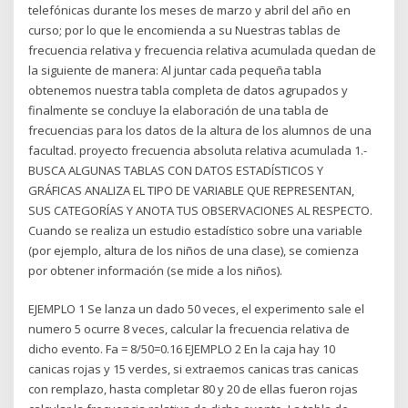
telefónicas durante los meses de marzo y abril del año en
curso; por lo que le encomienda a su Nuestras tablas de
frecuencia relativa y frecuencia relativa acumulada quedan de
la siguiente de manera: Al juntar cada pequeña tabla
obtenemos nuestra tabla completa de datos agrupados y
finalmente se concluye la elaboración de una tabla de
frecuencias para los datos de la altura de los alumnos de una
facultad. proyecto frecuencia absoluta relativa acumulada 1.-
BUSCA ALGUNAS TABLAS CON DATOS ESTADÍSTICOS Y
GRÁFICAS ANALIZA EL TIPO DE VARIABLE QUE REPRESENTAN,
SUS CATEGORÍAS Y ANOTA TUS OBSERVACIONES AL RESPECTO.
Cuando se realiza un estudio estadístico sobre una variable
(por ejemplo, altura de los niños de una clase), se comienza
por obtener información (se mide a los niños).
EJEMPLO 1 Se lanza un dado 50 veces, el experimento sale el
numero 5 ocurre 8 veces, calcular la frecuencia relativa de
dicho evento. Fa = 8/50=0.16 EJEMPLO 2 En la caja hay 10
canicas rojas y 15 verdes, si extraemos canicas tras canicas
con remplazo, hasta completar 80 y 20 de ellas fueron rojas