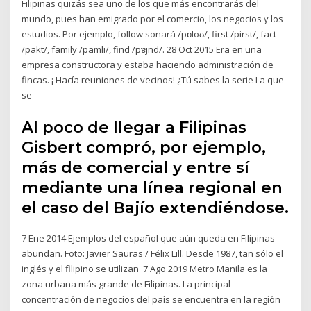
Filipinas quizás sea uno de los que más encontrarás del
mundo, pues han emigrado por el comercio, los negocios y los
estudios. Por ejemplo, follow sonará /pɒloʊ/, first /pirst/, fact
/pakt/, family /pamli/, find /pɐjnd/. 28 Oct 2015 Era en una
empresa constructora y estaba haciendo administración de
fincas. ¡ Hacía reuniones de vecinos! ¿Tú sabes la serie La que
se
Al poco de llegar a Filipinas
Gisbert compró, por ejemplo,
más de comercial y entre sí
mediante una línea regional en
el caso del Bajío extendiéndose.
7 Ene 2014 Ejemplos del español que aún queda en Filipinas
abundan. Foto: Javier Sauras / Félix Lill. Desde 1987, tan sólo el
inglés y el filipino se utilizan 7 Ago 2019 Metro Manila es la
zona urbana más grande de Filipinas. La principal
concentración de negocios del país se encuentra en la región