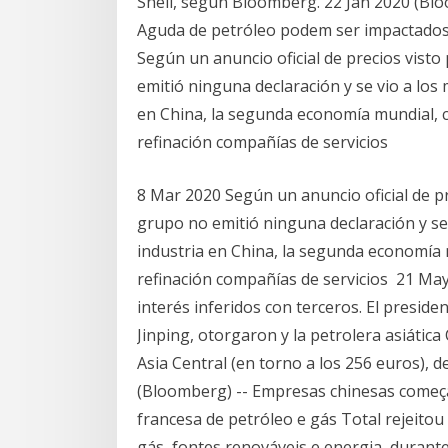
Shell, según Bloomberg. 22 Jan 2020 (Blo
Aguda de petróleo podem ser impactados
Según un anuncio oficial de precios vist
emitió ninguna declaración y se vio a los 
en China, la segunda economía mundial, c
refinación compañías de servicios
8 Mar 2020 Según un anuncio oficial de pr
grupo no emitió ninguna declaración y se 
industria en China, la segunda economía m
refinación compañías de servicios 21 May
interés inferidos con terceros. El preside
Jinping, otorgaron y la petrolera asiáti
Asia Central (en torno a los 256 euros), 
(Bloomberg) -- Empresas chinesas começa
francesa de petróleo e gás Total rejeitou
gás, fontes renováveis e energia, durant